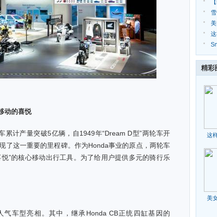
位
【
量
雪
美
年
这
S
实
精彩
移动的喜悦
车累计产量突破5亿辆，自1949年“Dream D型”两轮车开
这
实现了这一重要的里程碑。作为Honda事业的原点，两轮车
动喜悦”的核心移动出行工具。为了给用户提供多元的骑行乐
。
美
人气车型亮相。其中，继承Honda CB正统四缸基因的