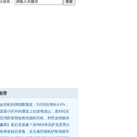
站搜索：
推荐
金挖机利用指数预览：5月同比增长4.6%，
计6月高景
棠园小区外的通道上垃圾堆成山，直到社区
来挖机、
安消防冒雨急救挖掘机司机，村民送锦旗诉
情
趣闻】基石变基建？前NBA球员萨克雷秀出
挖掘机照
发商收钱后变脸，业主雇挖掘机铲除地面车