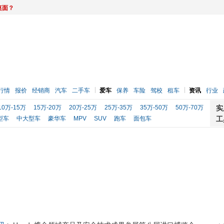
桌面？
行情
报价
经销商
汽车
二手车
爱车
保养
车险
驾校
租车
资讯
行业
10万-15万
15万-20万
20万-25万
25万-35万
35万-50万
50万-70万
实
型车
中大型车
豪华车
MPV
SUV
跑车
面包车
工