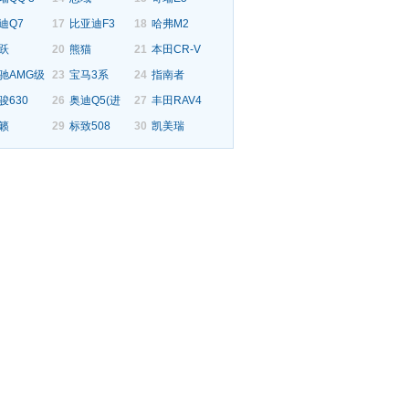
迪Q7
17
比亚迪F3
18
哈弗M2
跃
20
熊猫
21
本田CR-V
驰AMG级
23
宝马3系
24
指南者
骏630
26
奥迪Q5(进
27
丰田RAV4
籁
29
标致508
30
凯美瑞