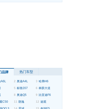
热门车型
门品牌
A6L
2
奥迪A4L
3
哈弗H6
腾
5
标致207
6
林荫大道
威
8
奥迪Q5
9
比亚迪F6
翼C50
11
朗逸
12
途观
瑞QQ 3
14
思域
15
奇瑞E5