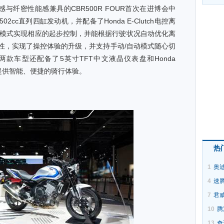
冽科技感与纤密性能感兼具的CBR500R FOUR首次在进博会中
cc直列四缸发动机，并配备了Honda E-Clutch电控离
行模式实现相应的起步控制，并能根据行驶状况自动优化离
性，实现了操控体验的升级，并支持手动/自动模式随心切
款车型还配备了5英寸TFT中文液晶仪表盘和Honda
户提供智能、便捷的骑行体验。
热
1
奥迪
4
速
7
君
10
腾
13
奇