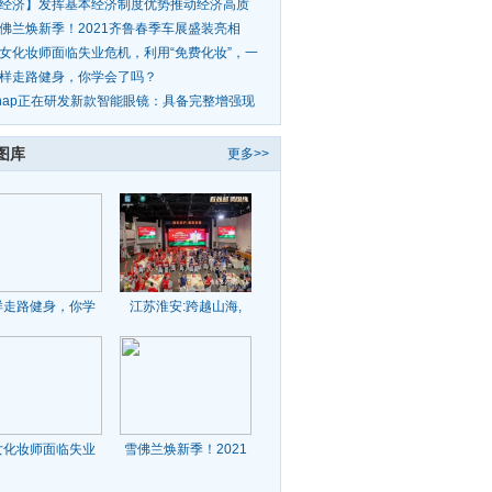
：这是合
经济】发挥基本经济制度优势推动经济高质
发展
佛兰焕新季！2021齐鲁春季车展盛装亮相
女化妆师面临失业危机，利用“免费化妆”，一
到手
样走路健身，你学会了吗？
nap正在研发新款智能眼镜：具备完整增强现
功能
图库
更多>>
样走路健身，你学
江苏淮安:跨越山海,
女化妆师面临失业
雪佛兰焕新季！2021