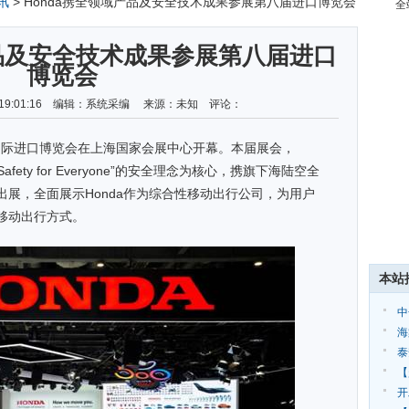
讯
> Honda携全领域产品及安全技术成果参展第八届进口博览会
全
产品及安全技术成果参展第八届进口
博览会
06 19:01:16 编辑：系统采编 来源：未知 评论：
国际进口博览会在上海国家会展中心开幕。本届展会，
afety for Everyone”的安全理念为核心，携旗下海陆空全
展，全面展示Honda作为综合性移动出行公司，为用户
移动出行方式。
本站
中
预
海
调
泰
恩
【
开
开